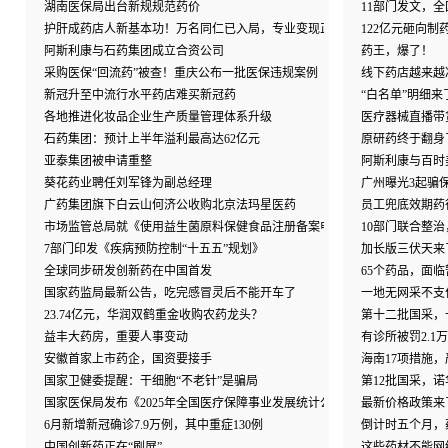
湖南医保局出台新规规范药价
11部门发文，全
护肝成药店人新基本功！万名同仁已入局，专业变现正当时
122亿元砸向
阿斯利康与石药集团成立合资公司
药王，爆了！
采购医保“回流药”被查！重庆公布一批医保违规案例
线下药店越来越
新冠升至中流行水平药店难买新冠药
“白名单”明细
各地推进化妆品企业生产质量管理体系升级
医疗器械直播带
石药集团：预计上半年溢利最高达62亿元
原研药终于翻身
亚泰集团被申请重整
阿斯利康与百时
葵花药业聘任刘军锋为副总经理
广州曝光3起骗
广药集团旗下白云山何济公收购北京法玛星医药
员工兜底效期药
市场监管总局就《使用益生菌原料保健食品注册备案申报规定（征求意见稿
10部门联合整
7部门印发《疾病预防控制“十五五”规划》
加长版三伏天来
全球同步研发创新药在中国首发
65个药品，面
国家药监局最新公告，吃完感冒灵后不能开车了
一地无网采不支
23.74亿元，华润双鹤重金收购农药龙头？
第十二批国采，
益丰大药房，重要人事变动
有诊所被罚2.1
安徽首家上市药企，国资要接手
海南17项措施
国家卫健委提醒：干细胞“不老针”是骗局
第12批国采，
国家医保局发布《2025年全国医疗保障事业发展统计公报》
最新价格政策来
6月新增新冠确诊7.9万例，其中重症130例
倒计时五个月，
中国创新药正在“刷屏”
这些药材不能网