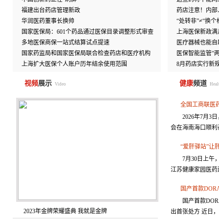
福建出台药店管理新政
药店注意！内部
华润医药董事长换帅
“处转非”≠“换
国家医保局：601个药品通过医保目录调整形式审查
上海医保新政满
多地医保商保一站式结算试点提速
医疗器械也能自
国家药监局和国家医保局联合检查药店和医疗机构
医保智能监管“两
上海扩大医保个人账户历年结余使用范围
8月药店实行新
视频
展示
健康
频道
Video
Heal
全国工商联医药业
2026年7月3
会在海南海口顺利召
“爱肝驿站”
7月30日上
江苏健康家园医药连
国产首款DOR
国产首款DO
2023年金牌荣耀盛典 我就是金牌
出首张处方 近日，