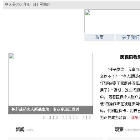
今天是
2026年8月6日 星期四
首页
关于我们
医保码截
“孩子发烧，我拿
么刷不了？” “老人腿
“已经绑定了家庭共济
用了？” 近期，这些问
中。 随着医保个人账户
便”的操作正在被逐步
护肝成药店人新基本功！专业变现正当时
码，代刷医保卡，用自
1
2
3
4
5
6
7
8
为正在成为监管....
详细>
新闻
观察
News
Observatio