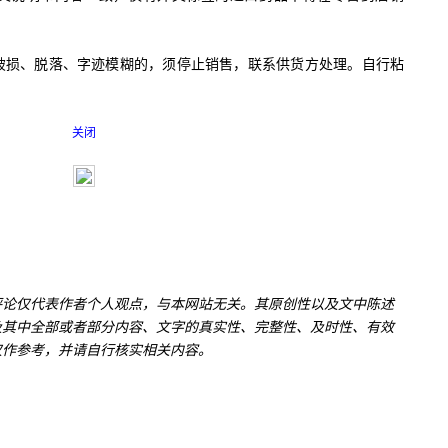
损、脱落、字迹模糊的，须停止销售，联系供货方处理。自行粘
关闭
评论仅代表作者个人观点，与本网站无关。其原创性以及文中陈述
及其中全部或者部分内容、文字的真实性、完整性、及时性、有效
仅作参考，并请自行核实相关内容。
关于我们
|
联系我们
|
我要投稿
|
广告合作
|
有奖问答
|
调查报告
|
友情链接