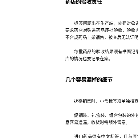
药店的验收责任
标签问题出在生产端，处罚对象通
要求药店对购进药品逐批验收，验收
不合规药品上架销售，被查后无法证
每批药品的验收结果须有书面记录
库的情况也要记录在案。
几个容易漏掉的细节
拆零销售时，小盒标签须单独核查。
促销装、礼盒装、组合包装的外包
息容易遗漏，收货时需额外留意。
进口药品须有中文标签，且与原文