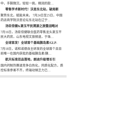
中，手腕微沉，轻轻一挑，稠润的胶....
零售学术新时代！沃思东北站，破局新
生
聚势东北，赋能未来。 7月24日至25日，中国
药店商学院沃思论坛东北站在辽宁....
汤臣倍健&漱玉平民溯源之旅暨战略对
接会议圆满收官
7月16日，汤臣倍健联合医药零售龙头漱玉平
民大药房，山东电视文旅频道，于珠....
全球首发！全球首个基础胰岛素/GLP-
1RA周制剂诺和杰®登录阿里健康
7月18日，诺和诺德自主研发的全球首个且目
前唯一在国内获批的基础胰岛素/胰....
航天标准双品落地，朗迪升级增长引
擎：国民钙龙头以品质壁垒重塑骨健康
国内钙制剂赛道竞争白热化，同质化配方，质
OTC 赛道新格局
控标准参差不齐，终端动销乏力已....