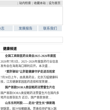
|
站内检索
|
收藏本站
|
设为首页
杂志
发展报告
联系我们
健康频道
全国工商联医药业商会2025-2026年度医
药行业信息发布会在海南海口顺利召开
2026年7月3日，2025~2026年度医药行业信息
发布会在海南海口顺利召开。本次盛....
“爱肝驿站”让肝脏健康守护走进百姓家
门口
7月30日上午，由真奥药业，北京万艋健康科
技，江苏健康家园医药连锁和常笑健....
国产首款DORA类促眠药法赞雷生片在
国内多地开出首张处方
国产首款DORA类促眠药法赞雷生片在国内多
地开出首张处方 近日，国产首款食欲....
山东东阿阿胶——走出“逆生长”焕新路
（老字号焕新记）
铜锅里，胶汁咕嘟翻涌。贾善俭持铲探入锅