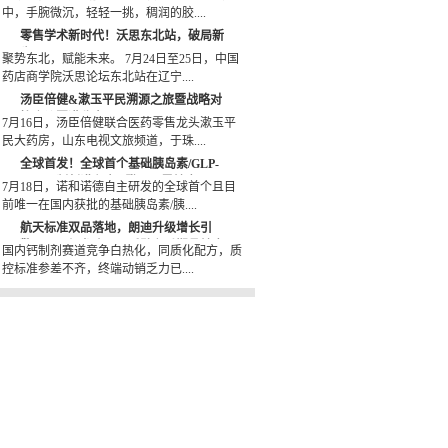
中，手腕微沉，轻轻一挑，稠润的胶....
零售学术新时代！沃思东北站，破局新
生
聚势东北，赋能未来。 7月24日至25日，中国
药店商学院沃思论坛东北站在辽宁....
汤臣倍健&漱玉平民溯源之旅暨战略对
接会议圆满收官
7月16日，汤臣倍健联合医药零售龙头漱玉平
民大药房，山东电视文旅频道，于珠....
全球首发！全球首个基础胰岛素/GLP-
1RA周制剂诺和杰®登录阿里健康
7月18日，诺和诺德自主研发的全球首个且目
前唯一在国内获批的基础胰岛素/胰....
航天标准双品落地，朗迪升级增长引
擎：国民钙龙头以品质壁垒重塑骨健康
国内钙制剂赛道竞争白热化，同质化配方，质
OTC 赛道新格局
控标准参差不齐，终端动销乏力已....