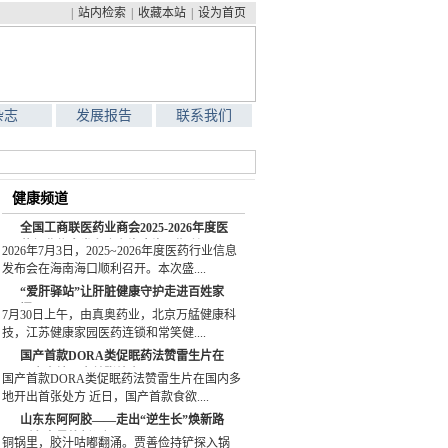
|
站内检索
|
收藏本站
|
设为首页
杂志
发展报告
联系我们
健康频道
全国工商联医药业商会2025-2026年度医
药行业信息发布会在海南海口顺利召开
2026年7月3日，2025~2026年度医药行业信息
发布会在海南海口顺利召开。本次盛....
“爱肝驿站”让肝脏健康守护走进百姓家
门口
7月30日上午，由真奥药业，北京万艋健康科
技，江苏健康家园医药连锁和常笑健....
国产首款DORA类促眠药法赞雷生片在
国内多地开出首张处方
国产首款DORA类促眠药法赞雷生片在国内多
地开出首张处方 近日，国产首款食欲....
山东东阿阿胶——走出“逆生长”焕新路
（老字号焕新记）
铜锅里，胶汁咕嘟翻涌。贾善俭持铲探入锅