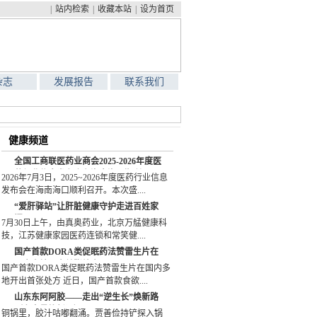
|
站内检索
|
收藏本站
|
设为首页
杂志
发展报告
联系我们
健康频道
全国工商联医药业商会2025-2026年度医
药行业信息发布会在海南海口顺利召开
2026年7月3日，2025~2026年度医药行业信息
发布会在海南海口顺利召开。本次盛....
“爱肝驿站”让肝脏健康守护走进百姓家
门口
7月30日上午，由真奥药业，北京万艋健康科
技，江苏健康家园医药连锁和常笑健....
国产首款DORA类促眠药法赞雷生片在
国内多地开出首张处方
国产首款DORA类促眠药法赞雷生片在国内多
地开出首张处方 近日，国产首款食欲....
山东东阿阿胶——走出“逆生长”焕新路
（老字号焕新记）
铜锅里，胶汁咕嘟翻涌。贾善俭持铲探入锅