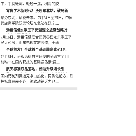
中，手腕微沉，轻轻一挑，稠润的胶....
零售学术新时代！沃思东北站，破局新
生
聚势东北，赋能未来。 7月24日至25日，中国
药店商学院沃思论坛东北站在辽宁....
汤臣倍健&漱玉平民溯源之旅暨战略对
接会议圆满收官
7月16日，汤臣倍健联合医药零售龙头漱玉平
民大药房，山东电视文旅频道，于珠....
全球首发！全球首个基础胰岛素/GLP-
1RA周制剂诺和杰®登录阿里健康
7月18日，诺和诺德自主研发的全球首个且目
前唯一在国内获批的基础胰岛素/胰....
航天标准双品落地，朗迪升级增长引
擎：国民钙龙头以品质壁垒重塑骨健康
国内钙制剂赛道竞争白热化，同质化配方，质
OTC 赛道新格局
控标准参差不齐，终端动销乏力已....