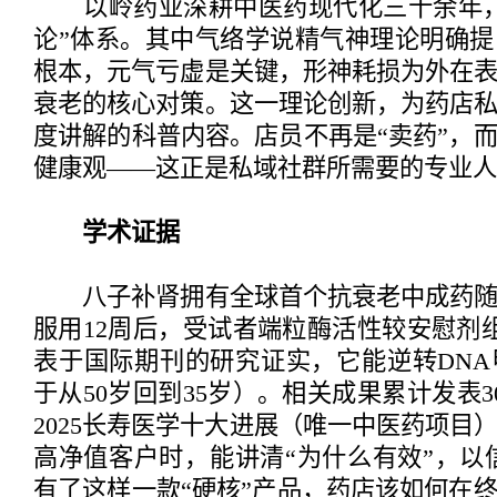
以岭药业深耕中医药现代化三十余年，
论”体系。其中气络学说精气神理论明确
根本，元气亏虚是关键，形神耗损为外在
衰老的核心对策。这一理论创新，为药店
度讲解的科普内容。店员不再是“卖药”，
健康观——这正是私域社群所需要的专业
学术证据
八子补肾拥有全球首个抗衰老中成药随
服用12周后，受试者端粒酶活性较安慰剂组
表于国际期刊的研究证实，它能逆转DN
于从50岁回到35岁）。相关成果累计发表3
2025长寿医学十大进展（唯一中医药项目
高净值客户时，能讲清“为什么有效”，以
有了这样一款“硬核”产品，药店该如何在