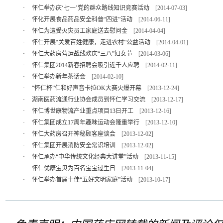
·
怀仁举办庆‘七一’党的群众路线知识竞赛活动
[2014-07-03]
·
怀化开展食品药品安全科普“四进”活动
[2014-06-11]
·
怀仁为遭受火灾员工家庭送去慰问金
[2014-04-04]
·
怀仁开展“关爱百姓健康，走进农村”公益活动
[2014-04-01]
·
怀仁大药房营运战线欢庆“三八”妇女节
[2014-03-06]
·
怀仁集团2014新春招聘会吸引近千人应聘
[2014-02-11]
·
怀仁举办新年茶话会
[2014-02-10]
·
“怀仁杯”仁和好声音卡拉OK大赛火爆开幕
[2013-12-24]
·
湖南医药流通行业协会成员到怀仁学习交流
[2013-12-17]
·
怀仁博世康物流产业重点项目13日开工
[2013-12-16]
·
怀仁集团成立17周年趣味运动会隆重举行
[2013-12-10]
·
怀仁大药房召开神秘顾客座谈会
[2013-12-02]
·
怀仁集团开展消防安全常识培训
[2013-12-02]
·
怀仁承办“中华传统文化经典大讲堂”活动
[2013-11-15]
·
怀仁优康宝贝为百名宝宝过生日
[2013-11-04]
·
怀仁举办首届十佳“五好文明家庭”活动
[2013-10-17]