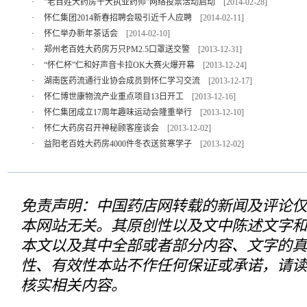
·
"老百姓大药房十大执业药师"网络投票活动启动
[2014-02-28]
·
怀仁集团2014新春招聘会吸引近千人应聘
[2014-02-11]
·
怀仁举办新年茶话会
[2014-02-10]
·
郑州老百姓大药房万只PM2.5口罩送交警
[2013-12-31]
·
“怀仁杯”仁和好声音卡拉OK大赛火爆开幕
[2013-12-24]
·
湖南医药流通行业协会成员到怀仁学习交流
[2013-12-17]
·
怀仁博世康物流产业重点项目13日开工
[2013-12-16]
·
怀仁集团成立17周年趣味运动会隆重举行
[2013-12-10]
·
怀仁大药房召开神秘顾客座谈会
[2013-12-02]
·
益阳老百姓大药房4000件冬衣送贫寒学子
[2013-12-02]
免责声明：中国药店网转载的新闻及评论仅
本网站无关。其原创性以及文中陈述文字和
本文以及其中全部或者部分内容、文字的真
性、有效性本站不作任何保证或承诺，请读
核实相关内容。