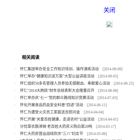
关闭
相关阅读
·
怀仁集团举办安全工作知识培训、操作演练活动
[2014-09-09]
·
怀仁举办“健康知识进万家”大型公益讲座活动
[2014-09-05]
·
怀仁组织50多名管理人员参加无偿献血、奉献爱心活动
[2014-08-25]
·
怀仁“2014大跨跃”财年总结表彰大会隆重召开
[2014-08-08]
·
怀仁举办庆‘七一’党的群众路线知识竞赛活动
[2014-07-03]
·
怀化开展食品药品安全科普“四进”活动
[2014-06-11]
·
怀仁为遭受火灾员工家庭送去慰问金
[2014-04-04]
·
怀仁开展“关爱百姓健康，走进农村”公益活动
[2014-04-01]
·
分忧菜农脱滞销 老百姓大药房义购白菜20吨
[2014-03-17]
·
怀仁大药房营运战线欢庆“三八”妇女节
[2014-03-06]