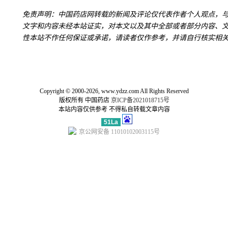
免责声明：中国药店网转载的新闻及评论仅代表作者个人观点，
文字和内容未经本站证实，对本文以及其中全部或者部分内容、
性本站不作任何保证或承诺，请读者仅作参考，并请自行核实相
关于我们
|
联系我们
|
我要投稿
|
广告合作
|
有奖问答
|
调查报告
|
友情链接
Copyright © 2000-2026,
www.ydzz.com
All Rights Reserved
版权所有 中国药店
京ICP备2021018715号
本站内容仅供参考 不得私自转载文章内容
51La
京公网安备 11010102003115号