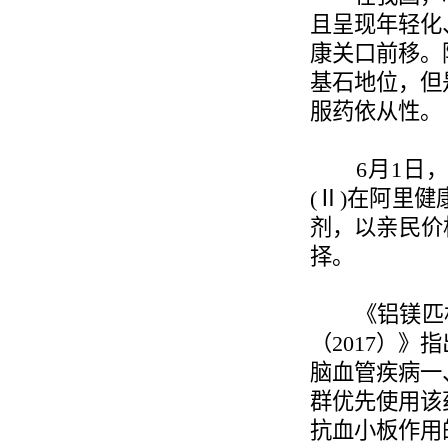
且呈现年轻化
康关口前移。
基石地位，但
服药依从性。
6月1日，
(Ⅱ)在阿里
剂，以亲民价
择。
《铝镁匹林片
（2017）
脑血管疾病一
群优先使用该
抗血小板作用