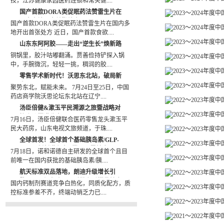
技，江苏健康家园医药连锁和常笑健....
国产首款DORA类促眠药法赞雷生片在
2023～2024年
国内多地开出首张处方
国产首款DORA类促眠药法赞雷生片在国内多
2023～2024年
地开出首张处方 近日，国产首款食欲....
2023～2024年
山东东阿阿胶——走出“逆生长”焕新路
（老字号焕新记）
铜锅里，胶汁咕嘟翻涌。贾善俭持铲探入锅
2023～2024年
中，手腕微沉，轻轻一挑，稠润的胶....
2023～2024年
零售学术新时代！沃思东北站，破局新
生
2023～2024年
聚势东北，赋能未来。 7月24日至25日，中国
药店商学院沃思论坛东北站在辽宁....
2022～2023年度
汤臣倍健&漱玉平民溯源之旅暨战略对
2022～2023年
接会议圆满收官
7月16日，汤臣倍健联合医药零售龙头漱玉平
民大药房，山东电视文旅频道，于珠....
2022～2023年
全球首发！全球首个基础胰岛素/GLP-
2022～2023年
1RA周制剂诺和杰®登录阿里健康
7月18日，诺和诺德自主研发的全球首个且目
2022～2023年
前唯一在国内获批的基础胰岛素/胰....
航天标准双品落地，朗迪升级增长引
2022～2023年
擎：国民钙龙头以品质壁垒重塑骨健康
国内钙制剂赛道竞争白热化，同质化配方，质
2022～2023年
OTC 赛道新格局
控标准参差不齐，终端动销乏力已....
2022～2023年
2021～2022年度